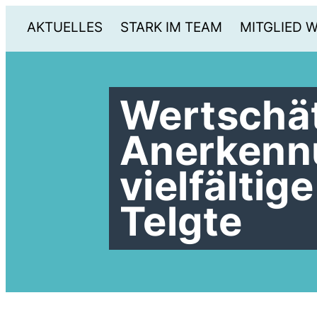
AKTUELLES
STARK IM TEAM
MITGLIED 
Wertschä
Anerkennu
vielfältig
Telgte